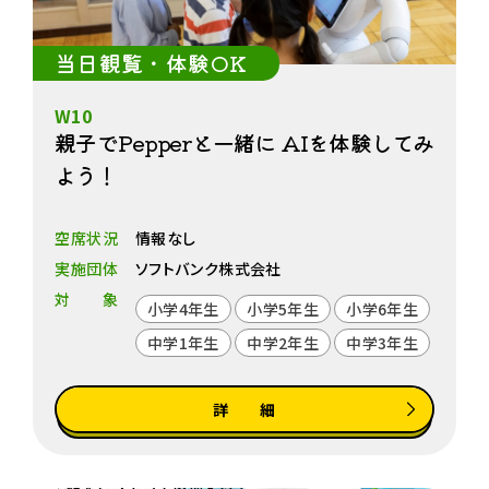
当日観覧・体験OK
W10
親子でPepperと一緒に AIを体験してみ
よう！
空席状況
情報なし
実施団体
ソフトバンク株式会社
対象
小学4年生
小学5年生
小学6年生
中学1年生
中学2年生
中学3年生
詳 細