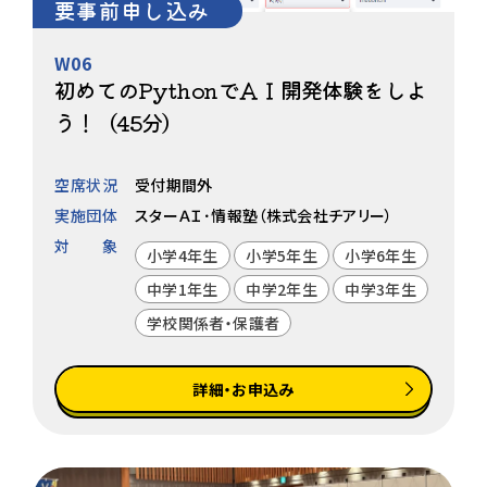
要事前申し込み
W06
初めてのPythonでＡＩ開発体験をしよ
う！（45分）
空席状況
受付期間外
実施団体
スターＡＩ･情報塾（株式会社チアリー）
対象
小学4年生
小学5年生
小学6年生
中学1年生
中学2年生
中学3年生
学校関係者・保護者
詳細・お申込み