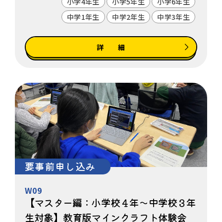
小学4年生
小学5年生
小学6年生
中学1年生
中学2年生
中学3年生
詳 細
要事前申し込み
W09
【マスター編：小学校４年～中学校３年
生対象】教育版マインクラフト体験会