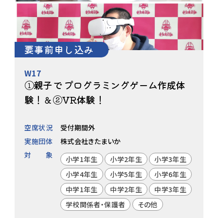
要事前申し込み
W17
①親子で プログラミングゲーム作成体
験！＆②VR体験！
空席状況
受付期間外
実施団体
株式会社きたまいか
対象
小学1年生
小学2年生
小学3年生
小学4年生
小学5年生
小学6年生
中学1年生
中学2年生
中学3年生
学校関係者・保護者
その他