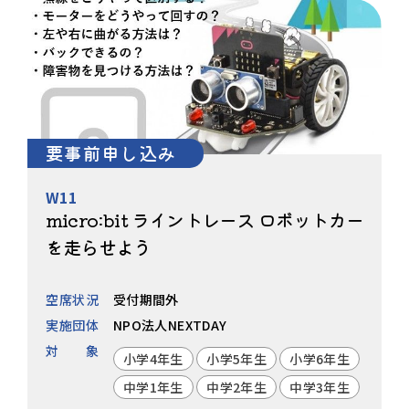
要事前申し込み
W11
micro:bit ライントレース ロボットカー
を走らせよう
空席状況
受付期間外
実施団体
NPO法人NEXTDAY
対象
小学4年生
小学5年生
小学6年生
中学1年生
中学2年生
中学3年生