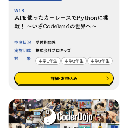
W13
AIを使ったカーレースでPythonに挑
戦！ 〜いざCodelandの世界へ〜
空席状況
受付期間外
実施団体
株式会社プロキッズ
対象
中学1年生
中学2年生
中学3年生
詳細・お申込み