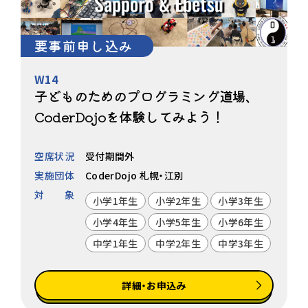
要事前申し込み
W14
子どものためのプログラミング道場、
CoderDojoを体験してみよう！
空席状況
受付期間外
実施団体
CoderDojo 札幌・江別
対象
小学1年生
小学2年生
小学3年生
小学4年生
小学5年生
小学6年生
中学1年生
中学2年生
中学3年生
詳細・お申込み