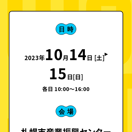
10
14
▸
2023年
月
日 [土]
15
日[日]
各日
10:00
〜
16:00
札幌市産業振興センター