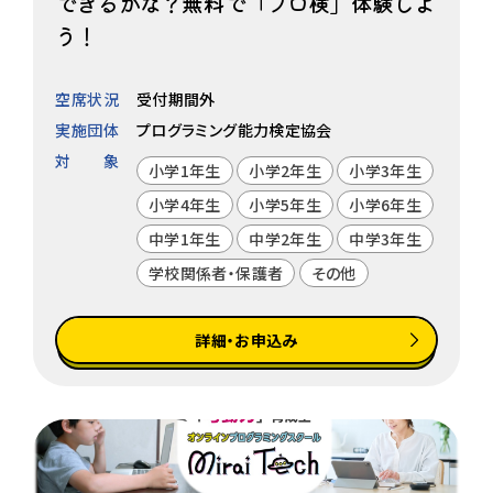
できるかな？無料で「プロ検」体験しよ
う！
空席状況
受付期間外
実施団体
プログラミング能力検定協会
対象
小学1年生
小学2年生
小学3年生
小学4年生
小学5年生
小学6年生
中学1年生
中学2年生
中学3年生
学校関係者・保護者
その他
詳細・お申込み